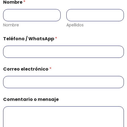
Nombre
*
Nombre
Apellidos
Teléfono / WhatsApp
*
*
Correo electrónico
*
m
e
n
s
a
j
Comentario o mensaje
e
C
o
m
e