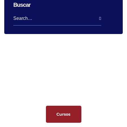
Buscar
Nuestros Cursos
Capacitaciones especializadas, asesorías personalizadas e
implementación de procesos empresariales que mejoran la
eficiencia, productividad y rentabilidad de las organizaciones.
Cursos