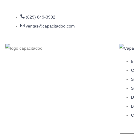
(829) 849-3992
ventas@capacitadoo.com
I
C
S
S
D
B
C