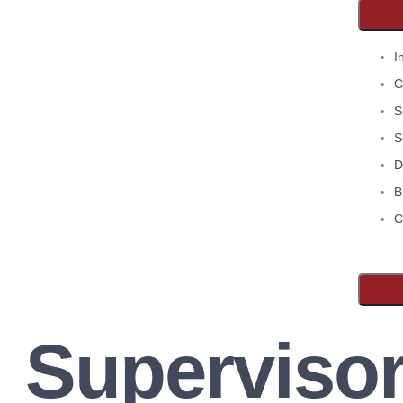
I
C
S
S
D
B
C
Superviso