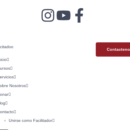
Contacteno
nicio
ursos
ervicios
obre Nosotros
onar
log
ontacto
Unirse como Facilitador