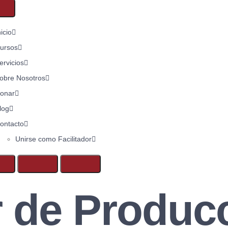
nicio
ursos
ervicios
obre Nosotros
onar
log
ontacto
Unirse como Facilitador
r de Produc